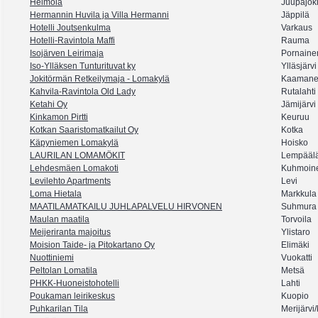
Heimola
Juupajok
Hermannin Huvila ja Villa Hermanni
Jäppilä
Hotelli Joutsenkulma
Varkaus
Hotelli-Ravintola Maffi
Rauma
Isojärven Leirimaja
Pornaine
Iso-Ylläksen Tunturituvat ky
Ylläsjärvi
Jokitörmän Retkeilymaja - Lomakylä
Kaamanen/
Kahvila-Ravintola Old Lady
Rutalahti
Ketahi Oy
Jämijärvi
Kinkamon Pirtti
Keuruu
Kotkan Saaristomatkailut Oy
Kotka
Käpyniemen Lomakylä
Hoisko
LAURILAN LOMAMÖKIT
Lempääl
Lehdesmäen Lomakoti
Kuhmoin
Levilehto Apartments
Levi
Loma Hietala
Markkula
MAATILAMATKAILU JUHLAPALVELU HIRVONEN
Suhmura
Maulan maatila
Torvoila
Meijeriranta majoitus
Ylistaro
Moision Taide- ja Pitokartano Oy
Elimäki
Nuottiniemi
Vuokatti
Peltolan Lomatila
Metsä
PHKK-Huoneistohotelli
Lahti
Poukaman leirikeskus
Kuopio
Puhkarilan Tila
Merijärvi/