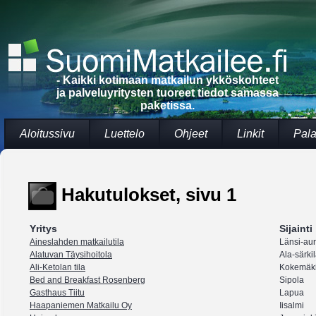
- Kaikki kotimaan matkailun ykköskohteet
ja palveluyritysten tuoreet tiedot samassa
paketissa.
Aloitussivu
Luettelo
Ohjeet
Linkit
Pala
Hakutulokset, sivu 1
Yritys
Sijainti
Aineslahden matkailutila
Länsi-au
Alatuvan Täysihoitola
Ala-särkil
Ali-Ketolan tila
Kokemäk
Bed and Breakfast Rosenberg
Sipola
Gasthaus Tiitu
Lapua
Haapaniemen Matkailu Oy
Iisalmi