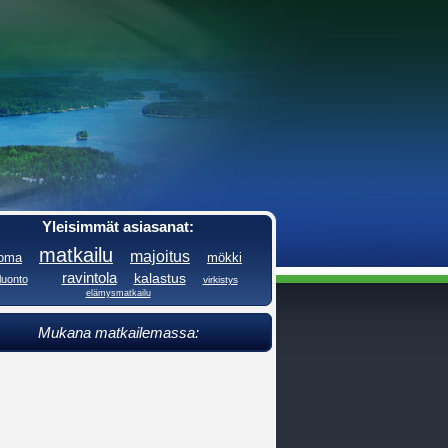
Yleisimmät asiasanat:
matkailu
majoitus
loma
mökki
ravintola
kalastus
luonto
virkistys
elämysmatkailu
Mukana matkailemassa: