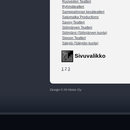
Ruoveden Teatteri
Ryhmäteatteri
Samppalinnan kesäteatteri
Satumatka Productions
Savoy-Teatteri
Siilinjärven Teatteri
Siilinjärvi (Siilinjärven kunta)
Sipoon Teatteri
Säkylä (Säkylän kunta)
Sivuvalikko
1
2
3
Design © Hi-Vision Oy