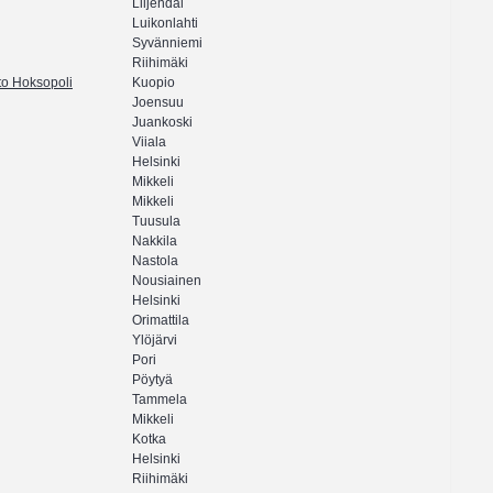
Liljendal
Luikonlahti
Syvänniemi
Riihimäki
to Hoksopoli
Kuopio
Joensuu
Juankoski
Viiala
Helsinki
Mikkeli
Mikkeli
Tuusula
Nakkila
Nastola
Nousiainen
Helsinki
Orimattila
Ylöjärvi
Pori
Pöytyä
Tammela
Mikkeli
Kotka
Helsinki
Riihimäki