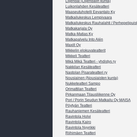
Liljendal (Liljendalin kunta)
Luikonlahden Kesäteatteri
Maaseutuhotelli Eevantalo Ky
Matkailukeskus Lempivaara
Matkailukeskus Rauhalahti / Perhepelipuis
Matkakarjala Oy
Matka-Matias Ky
Matkapalvelu Into Alén
Maxill Oy
Mikkelin elokuvateatterit
Mikkeli Teatteri
Mikä Mikä Teatteri - yhdistys ry
Nakkilan Kesäteatteri
Nastolan Pisarateatteri ry
Nousiainen (Nousiaisten kunta)
Nukketeatteri Sampo
Orimattilan Teatteri
Pirkanmaan Tilausliikenne Oy
Pori / Porin Seudun Matkailu Oy MAISA
Pöytyän Teatteri
Rauhaniemen Kesäteatteri
Ravintola Holvi
Ravintola Kairo
Ravintola Nyyrikki
Riihimäen Teatteri