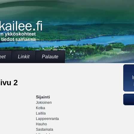
lun ykköskohteet
t tiedot samassa
eet
Linkit
Palaute
ivu 2
Sijainti
Jokioinen
Kotka
Laitila
Lappeenranta
Hauho
Sastamala