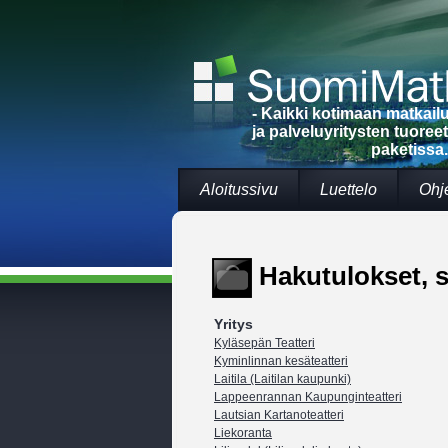
- Kaikki kotimaan matkai
ja palveluyritysten tuoree
paketissa.
Aloitussivu
Luettelo
Ohj
Hakutulokset, s
Yritys
Kyläsepän Teatteri
Kyminlinnan kesäteatteri
Laitila (Laitilan kaupunki)
Lappeenrannan Kaupunginteatteri
Lautsian Kartanoteatteri
Liekoranta